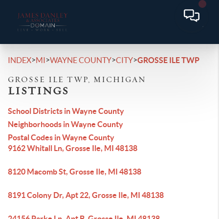
>
>
>
>
INDEX
MI
WAYNE COUNTY
CITY
GROSSE ILE TWP
GROSSE ILE TWP, MICHIGAN
LISTINGS
School Districts in Wayne County
Neighborhoods in Wayne County
Postal Codes in Wayne County
9162 Whitall Ln, Grosse Ile, MI 48138
8120 Macomb St, Grosse Ile, MI 48138
8191 Colony Dr, Apt 22, Grosse Ile, MI 48138
24156 Parke Ln, Apt B, Grosse Ile, MI 48138